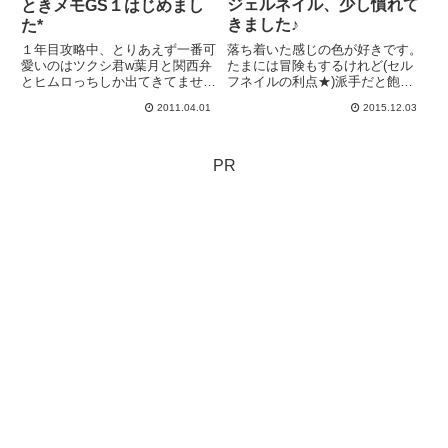
ジェルネイル、少し慣れて
ときメモGS１はじめまし
きました♪
た*
落ち着いた感じの色が好きです。
１年目攻略中、とりあえず一番可
たまには冒険もするけれど(セル
愛いのはツクシ君w葉月と関西弁
フネイルの利点★)派手だと飽き
とヒムロっちしか出てきてませ
るのも早いんだなぁ...自分でネイ
ん。GS3理事長(今回登場はまだ)
2011.04.01
2015.12.03
ルをはじめて約１ヶ月。やれば出
が 私より年下だと知って軽くシ
来る(≧∇≦)b
ョックうけてます。初めては攻略
サイト見ないで楽しみますwww
ここんとこ女子力がダダ下がり...
PR