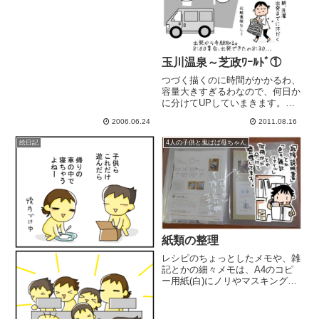
と...
玉川温泉～芝政ﾜｰﾙﾄﾞ①
つづく描くのに時間がかかるわ、
容量大きすぎるわなので、何日か
に分けてUPしていまきます。し
ばらくお付き合い下さい(*'∀'*)ﾉｼ
2006.06.24
2011.08.16
お世話になったお宿 【玉川温
泉 岩本屋】さん越前海岸 玉川
絵日記
4人の子供と鬼ばば母ちゃん
の宿 岩本屋
紙類の整理
レシピのちょっとしたメモや、雑
記とかの細々メモは、A4のコピ
ー用紙(白)にノリやマスキングテ
ープで可愛く貼って、1ページと
して入れています。汚れもつきに
くいし、見やすいよ。冷蔵庫に貼