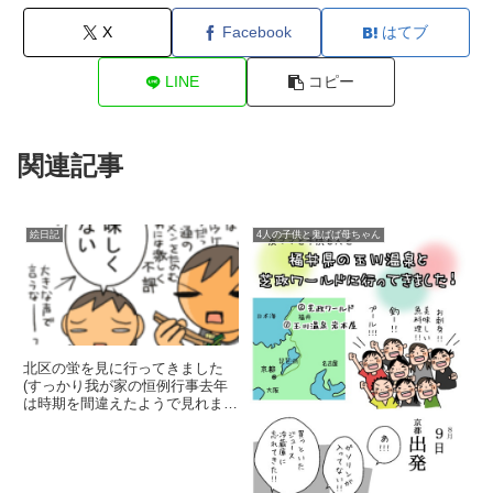
X
Facebook
はてブ
LINE
コピー
関連記事
絵日記
4人の子供と鬼ばば母ちゃん
北区の蛍を見に行ってきました
(すっかり我が家の恒例行事去年
は時期を間違えたようで見れませ
んでしたが、今年は見れました♪
次女次男も蛍の存在が自分で確認
できるようになってて、凄く嬉し
そう。住宅街の中にある小さな川
なんですが、近所の夕涼みの人