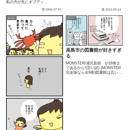
私の方が先にギブアッ
プ...!!・・・・・・・・・・・・
2004.07.15
2013.05.14
・・・・・・・・・・・・・・・
・・・友ママ！ありがとう！楽し
絵日記
絵日記
かったよー!! また行こうねっ行こ
うねっノンアルコールビールで
頑...
高島市の図書館が好きすぎ
る
MONSTER/浦沢直樹 が18巻ま
であるから!(言い訳) (MONSTER
完全版なら全9巻)図書館は広いし
コロナ感染対策も兼ねて、Web予
約します。「作者名」TVで耳に
した人の著書とか「コミックエッ
セイ」でランダムに。検索機能が
めっちゃ便...