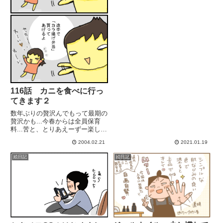
116話 カニを食べに行っ
てきます２
数年ぶりの贅沢んでもって最期の
贅沢かも...今春からは全員保育
料...苦と、とりあえーずー楽しん
できますっ！
2004.02.21
2021.01.19
絵日記
絵日記