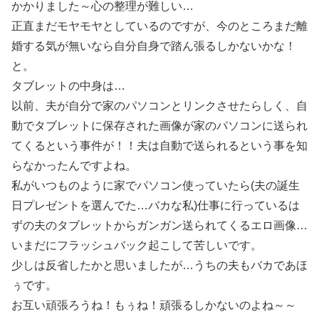
かかりました～心の整理が難しい…
正直まだモヤモヤとしているのですが、今のところまだ離
婚する気が無いなら自分自身で踏ん張るしかないかな！
と。
タブレットの中身は…
以前、夫が自分で家のパソコンとリンクさせたらしく、自
動でタブレットに保存された画像が家のパソコンに送られ
てくるという事件が！！夫は自動で送られるという事を知
らなかったんですよね。
私がいつものように家でパソコン使っていたら(夫の誕生
日プレゼントを選んでた…バカな私)仕事に行っているは
ずの夫のタブレットからガンガン送られてくるエロ画像…
いまだにフラッシュバック起こして苦しいです。
少しは反省したかと思いましたが…うちの夫もバカであほ
ぅです。
お互い頑張ろうね！もぅね！頑張るしかないのよね～～