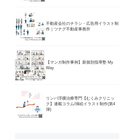
不動産会社のチラシ・広告用イラスト制
作｜ツナグ不動産事務所
【マンガ制作事例】新個別指導塾 My
Way
リンパ浮腫治療専門【むくみクリニッ
ク】連載コラム/挿絵イラスト制作(第4
弾)