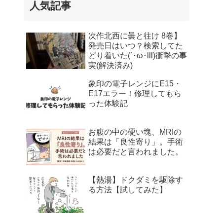
人気記事
次作北西に曇と往け 8巻】
発売日はいつ？検索してた
どり着いた(´･ω･lll)衝撃の事
実(解決済み)
象印の電子レンジにE15・
E17エラー！修理してもら
った体験記
お腹の中の硬い塊、MRIの
結果は「良性寄り」。手術
は必要だと言われました。
【熱湯】ドクダミを駆除す
る方法【試してみた】