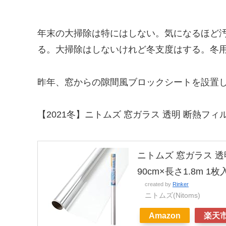
年末の大掃除は特にはしない。気になるほど
る。大掃除はしないけれど冬支度はする。冬
昨年、窓からの隙間風ブロックシートを設置
【2021冬】ニトムズ 窓ガラス 透明 断熱フィ
ニトムズ 窓ガラス 透
90cm×長さ1.8m 1枚入
created by
Rinker
ニトムズ(Nitoms)
Amazon
楽天