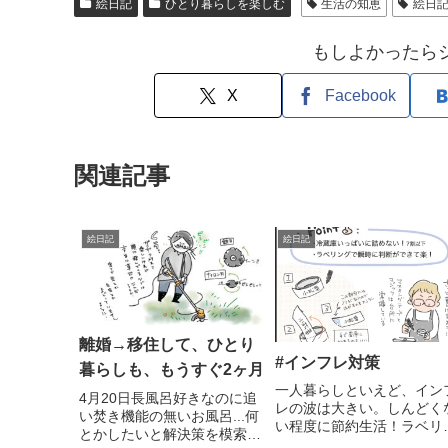
絵日記
ひとり暮らしを楽しむ
生活の知恵
絵日
もしよかったら
X
Facebook
関連記事
絵日記
絵日記
離婚→移住して、ひとり
#インフレ対策
暮らしも、もうすぐ2ヶ月
一人暮らしといえど、イン
4月20日長風呂好きなのに追
レの波は大きい。しんどく
い焚き機能の無いお風呂...何
い程度に節約生活！ラベリ
とかしたいと解決策を模索
グ、はじめは手間に感じて