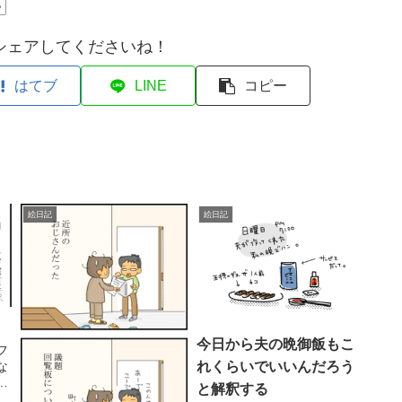
記
シェアしてくださいね！
はてブ
LINE
コピー
絵日記
絵日記
今日から夫の晩御飯もこ
フ
れくらいでいいんだろう
な
ン
と解釈する
い