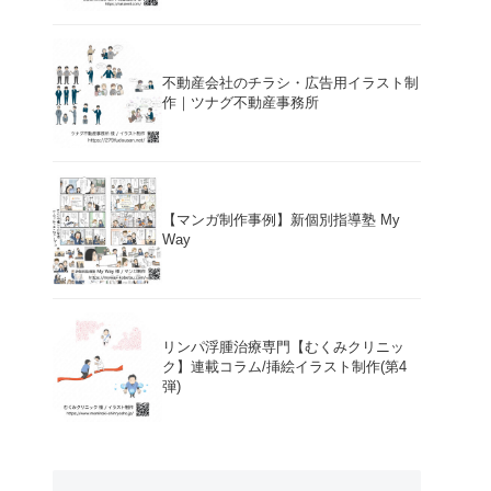
不動産会社のチラシ・広告用イラスト制
作｜ツナグ不動産事務所
【マンガ制作事例】新個別指導塾 My
Way
リンパ浮腫治療専門【むくみクリニッ
ク】連載コラム/挿絵イラスト制作(第4
弾)