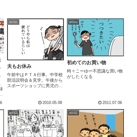
絵日記
絵日記
巣
初めてのお買い物
夫もお休み
ら
時々こーゆー不思議な買い物
っ
午前中はＰＴＡ行事。中学校
がしたくなる
部活説明会＆見学。午後から
記
スポーツショップに男児の靴
録
を買いに。あと宇治のアクト
パル散策とか。晩御飯、くら
リ
寿司で食べて帰ってきた。明
26
2010.05.08
2011.07.06
い
日は朝の４時から釣りに行っ
て
てきます。久しぶり。長女中
絵日記
絵日記
ニ
1、部活動がいよいよ本格
介
化。土曜...
..