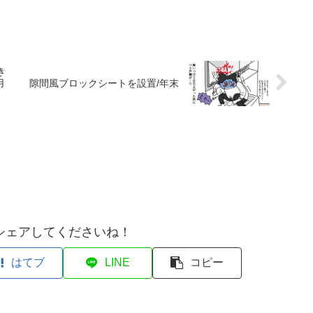
き
用
隙間風ブロックシートを設置/年末
シェアしてくださいね！
はてブ
LINE
コピー