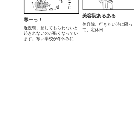
美容院あるある
寒ーっ！
美容院、行きたい時に限っ
近況朝、起してもらわないと
て、定休日
起きれないのが酷くなってい
ます。寒い学校が冬休みに入
ったので誰も起してくれませ
ん。子供らは早起きで、起き
てゲームとかやってて、母が
起きたら終了だから。ゴミ出
し間に合いませんでした
（涙） お願い！起して下さ
い.. (...