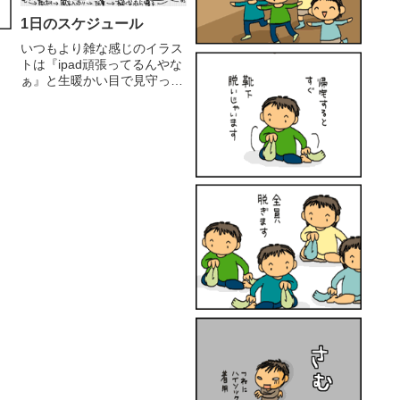
1日のスケジュール
いつもより雑な感じのイラス
トは『ipad頑張ってるんやな
ぁ』と生暖かい目で見守って
いただけるとありがたいで
す。朝の洗濯機を回している
時間や、子供たちが出掛けて
いくお見送りまでの時間と
か、隙間時間を使えないかと
模索中。3月末にパソコン一
式を私...