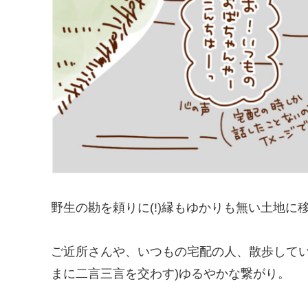
野生の勘を頼りに(!)縁もゆかりも無い土地に
ご近所さんや、いつもの宅配の人、散歩してい
まに二言三言を交わす)ゆるやかな繋がり。