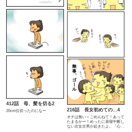
412話 母、髪を切る2
216話 長女初めての…4
20cm位切ったのになー
オチは無い＜ごめんねて！あって
たまるかー！めったに昼寝中断し
ない次女次男が起きたよ。「心
配。ドキドキ」て雰囲気が家中充