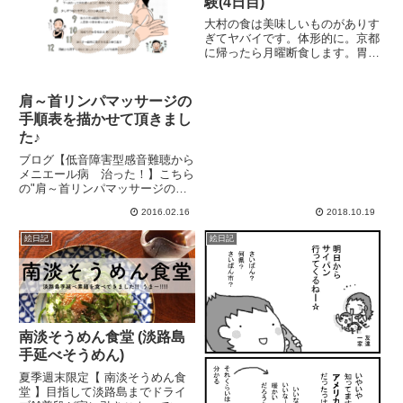
験(4日目)
大村の食は美味しいものがありす
ぎてヤバイです。体形的に。京都
に帰ったら月曜断食します。胃が
重い、けど食べたい・・・。こん
にちは。マツキヨコです。昨日ま
での取材で、すっかりその気に！
肩～首リンパマッサージの
『二拠点生活マジで考えちゃうよ
手順表を描かせて頂きまし
ね... 家は駅近で(駅近でも...
た♪
ブログ【低音障害型感音難聴から
メニエール病 治った！】こちら
の"肩～首リンパマッサージの手
順表"を描かせて頂きました♪
2016.02.16
2018.10.19
(上記のサイトにてDL可！)実はこ
のリンパマッサージ、お話を聞い
絵日記
絵日記
て以来、私も続けています。お風
呂に入った時に首を温めたつ...
南淡そうめん食堂 (淡路島
手延べそうめん)
夏季週末限定【 南淡そうめん食
堂 】目指して淡路島までドライ