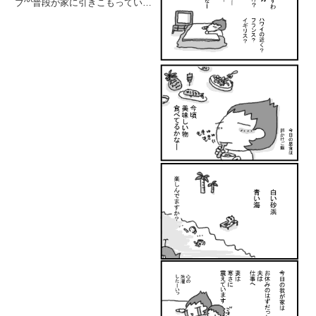
ブ^^普段が家に引きこもっている
分、ちょっとしたお出かけも大冒
険になります（笑）「主婦のひと
り旅」と称して淡路島(兵庫県)の
一棟貸しの宿【のびのび日和】で
過ごさせてもせった心地よさ...