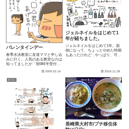
ジェルネイルをはじめて1
年が経ちました。
ジェルネイルをはじめて1年。面
バレンタインデー
倒になって、ちょっとやめた時期
春季水泳教室に友達ママと申し込
もあったけれど...やっぱり、可愛
みに行く。人気のある教室なのは
いし、便利！(爪が割れにくい)そ
知ってましたが「朝9時半受付開
んなこんなで気が付けば1年経っ
始」「1クラス定員90名」にもか
ていました(*'∀'*)最初の頃は1週間
2005.02.14
2016.11.29
かわらず9時半過ぎに行ったら、
しか持たなかったけれど、今では
定員いっぱいになってました。し
2週間持つよう...
絵日記
絵日記
ょぼーん。娘7才めっちゃ楽しみ
にしてたのになとりあえずキャ...
長崎県大村市/プチ移住体