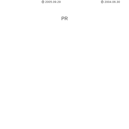
2005.09.29
2004.06.30
満してたのかもな。もちょっとだ
け続編ある。
PR