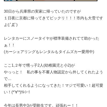
30日から兵庫県の実家に帰っていたのですが
１日夜に京都に帰ってきてビックリ！！！市内も大雪です
よ(;ﾟДﾟ)
レンタカーにスノータイヤが標準装備されてて助かった
ぁ！！
(カーシェアリングもレンタルもタイムズカー愛用中)
ここ1,２年で甥っ子2人(幼稚園児と小2)が
やっっと！ 私の事を不審人物認定から外してくれたよう
で…
相手してくれるようになってきた！マジで可愛い！超可愛
い！(*’∀’*)ｳﾚｼｰ!
今年は長男中3が受験生です。頑張れー！！