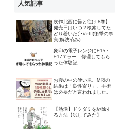
人気記事
次作北西に曇と往け 8巻】
発売日はいつ？検索してた
どり着いた(´･ω･lll)衝撃の事
実(解決済み)
象印の電子レンジにE15・
E17エラー！修理してもら
った体験記
お腹の中の硬い塊、MRIの
結果は「良性寄り」。手術
は必要だと言われました。
【熱湯】ドクダミを駆除す
る方法【試してみた】