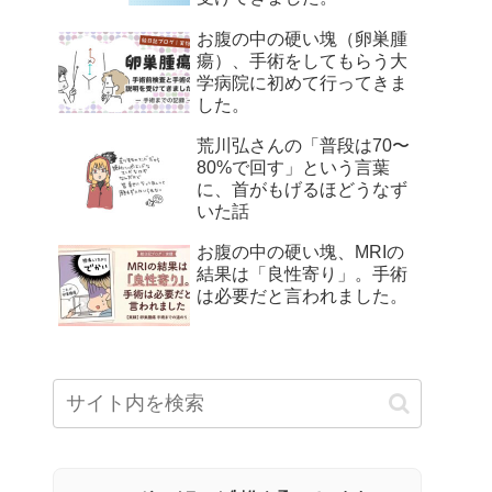
お腹の中の硬い塊（卵巣腫
瘍）、手術をしてもらう大
学病院に初めて行ってきま
した。
荒川弘さんの「普段は70〜
80%で回す」という言葉
に、首がもげるほどうなず
いた話
お腹の中の硬い塊、MRIの
結果は「良性寄り」。手術
は必要だと言われました。