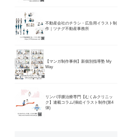
不動産会社のチラシ・広告用イラスト制
作｜ツナグ不動産事務所
【マンガ制作事例】新個別指導塾 My
Way
リンパ浮腫治療専門【むくみクリニッ
ク】連載コラム/挿絵イラスト制作(第4
弾)