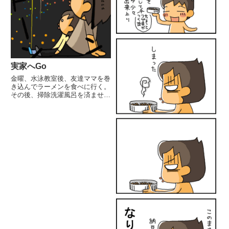
実家へGo
金曜、水泳教室後、友達ママを巻
き込んでラーメンを食べに行く。
その後、掃除洗濯風呂を済ませ夫
の帰宅後、祭りを見に妻の実家へ
昼間は友達んちでお喋り (父と
夫が子供見ててくれた。ありがと
う新築ピカピカの大豪邸。すげぇ
やー。けどうちの子にかかった
ら...