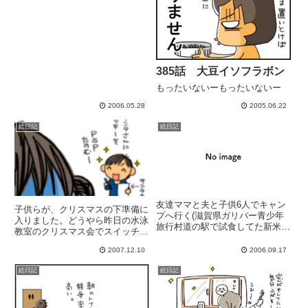
385話 大豆イソフラボン
もったいないーもったいないー
2006.05.28
2005.06.22
絵日記
絵日記
友達ママと夫と子供6人でキャン
子供らが、クリスマスの下準備に
プへ行く(滋賀県ガリバー青少年
入りました。どうやら昨日の水泳
旅行村道の駅で試食してた新米に
教室のクリスマス会でスイッチが
ホレ込む子供ら。試食は一回でお
入ったらしい( かなり楽しかった
願いします。夜に本格的に降りだ
2007.12.10
2006.09.17
模様長男小2 「サンタさんが来
したものの(台風)昼間はしっかり
る晩には、ミルクとクッキーを置
遊べて子供ら満足。あとは室内で
絵日記
絵日記
いておくんだって!」えーυ クリ
人生ゲームしたりしてた1週間...
スマスケーキ作るんだよね?...