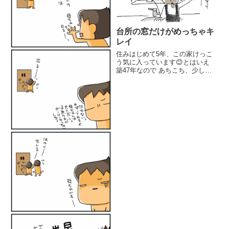
台所の窓だけがめっちゃキ
レイ
住みはじめて5年、この家けっこ
う気に入っています😊とはいえ
築47年なので あちこち、少しず
つ不都合が。家全体を大きくリフ
ォームする 予算は無いので、ど
うしてもと思えるところだけを予
算の範囲内で 少しずつフォーム
していくことに。インフレを考
え...