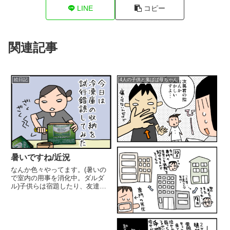
LINE
コピー
関連記事
絵日記
4人の子供と鬼ばば母ちゃん
暑いですね/近況
なんか色々やってます。(暑いの
で室内の用事を消化中。ダルダ
ル)子供らは宿題したり、友達と
遊びに行ったり長女中1は吹奏楽
部で初コンクール体験。とみんな
頑張ってるなぁ私も頑張らねば
(しかし暑い)