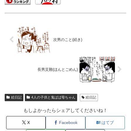
次男のこと(続き)
長男災難(ほんとごめん)
絵日記
4人の子供と鬼ばば母ちゃん
絵日記
もしよかったらシェアしてくださいね！
X
Facebook
はてブ