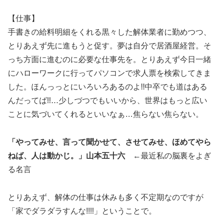
【仕事】
手書きの給料明細をくれる黒々した解体業者に勤めつつ、
とりあえず先に進もうと促す。夢は自分で居酒屋経営。そ
っち方面に進むのに必要な仕事先を。とりあえず今日一緒
にハローワークに行ってパソコンで求人票を検索してきま
した。ほんっっとにいろいろあるのよ!!中卒でも道はある
んだってば!!…少しづつでもいいから、世界はもっと広い
ことに気づいてくれるといいなぁ…焦らない焦らない。
「やってみせ、言って聞かせて、させてみせ、ほめてやら
ねば、人は動かじ。」山本五十六
←最近私の脳裏をよぎ
る名言
とりあえず、解体の仕事は休みも多く不定期なのですが
「家でダラダラすんな!!!!」ということで。