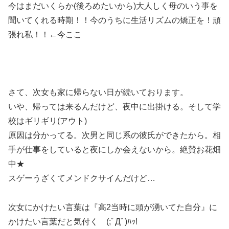
今はまだいくらか(後ろめたいから)大人しく母のいう事を
聞いてくれる時期！！今のうちに生活リズムの矯正を！頑
張れ私！！←今ここ
さて、次女も家に帰らない日が続いております。
いや、帰っては来るんだけど、夜中に出掛ける。そして学
校はギリギリ(アウト)
原因は分かってる。次男と同じ系の彼氏ができたから。相
手が仕事をしていると夜にしか会えないから。絶賛お花畑
中★
スゲーうざくてメンドクサイんだけど…
次女にかけたい言葉は『高2当時に頭が湧いてた自分』に
かけたい言葉だと気付く (;ﾟДﾟ)ﾊｯ!