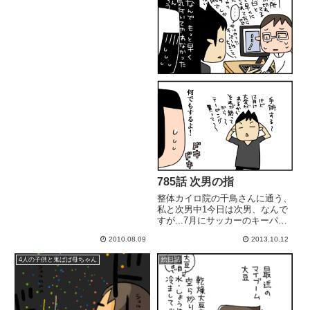
785話 次男の指
整体カイロ院の千鳥さんに通う、
私と次男中1今日は次男、なんで
すが...7月にサッカーのキーパー
で小指を突き指して、痛みが引か
2010.08.09
2013.10.12
ないので、近所の整形外科へ。レ
ントゲン撮ってくれたりしたので
4人の子供と鬼ばば母ちゃん
絵日記
すが、問題はないということで2
週間ほど固定金具をつけて、...