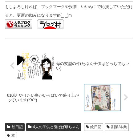
もしよろしければ、ブックマークや投票、いいね！で応援していただけ
ると、更新の励みになりますm(_ _)m
母の髪型の件(たぶん子供はどっちでもい
い)
810話 やりたい事がいっぱいで盛り上が
っています(*’∀’*)
絵日記
4人の子供と鬼ばば母ちゃん
絵日記
副業/本業
本