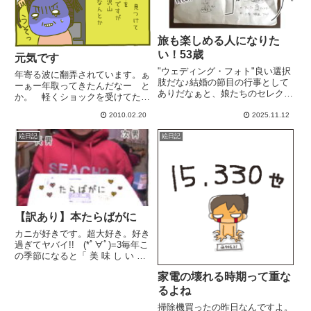
旅も楽しめる人になりた
い！53歳
元気です
"ウェディング・フォト"良い選択
年寄る波に翻弄されています。ぁ
肢だな♪結婚の節目の行事として
ーぁー年取ってきたんだなー と
ありだなぁと、娘たちのセレクト
か。 軽くショックを受けてたり
に感心した先日。こういう機会で
試着室の鏡って現実を映しすぎ。
もないと、マジで外出しない。イ
2010.02.20
2025.11.12
怖くて近寄れないわ白髪って、自
ンドア派の私(･´з`･)お出かけが苦
分から見えないところに沢山潜ん
絵日記
絵日記
手な私へ、そして同じような方へ
でいるそうな。ぅわーん(ノД`)
「忘れ物しないように...
【訳あり】本たらばがに
カニが好きです。超大好き。好き
過ぎてヤバイ!! (*ﾟ∀ﾟ)=3毎年こ
の季節になると「 美 味 し い カ
ニ が お 腹 一 杯 食べたい 病 」
家電の壊れる時期って重な
が 出てます。昨年、今年と、息
子２人もカニ好きが発症しまし
るよね
て... カニ食べたいー!!!か...
掃除機買ったの昨日なんですよ。