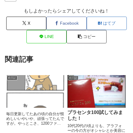
もしよかったらシェアしてくださいね！
X
Facebook
はてブ
LINE
コピー
関連記事
絵日記
絵日記
プラセンタ100試してみま
毎日更新してたあの頃の自分が恨
した！
めしいいやいや、頑張ってたんで
すが。やっとこさ、1200ファイ
10代20代の頃よりも、アラフォ
ル移動。あまりの過去ログの多さ
ーの今の方がオシャレとか美容に
にくじけそう(ノД`)