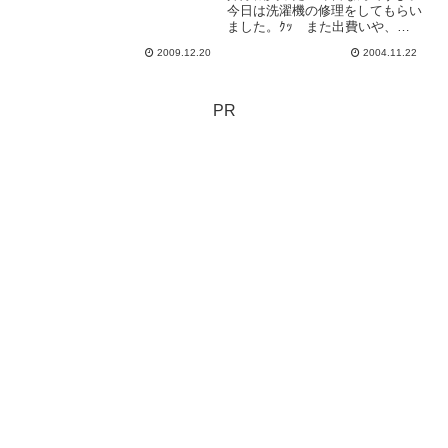
今日は洗濯機の修理をしてもらい
ました。ｸｯ また出費いや、
ね。風呂からの残り湯の給水ポン
2009.12.20
2004.11.22
プのモーターの故障だったんです
よ。給水ポンプの存在を知った当
初は、残り湯を使うのためらって
たんですよ。そんな汚れた湯で洗
PR
っ...