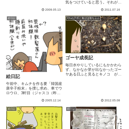
気をつけていると思う。それが楽
しいとも思えるようになってき
2009.05.13
2011.07.16
た！目覚めるの遅いけどいいんだ
い！（*´∀｀）【高濃度プラセン
絵日記
4人の子供と鬼ばば母ちゃん
タ100トライアル(50粒】最近あち
こちで見かけるCMに釣...
ゴーヤ成長記
毎日水やりしているにもかかわら
ず、なかなか芽が出なかったゴー
ヤある日ふと見るとキノコ が生
絵日記
えてる―――っ!!! 私､あんたな
んか育ててないわよ！∑(;ﾟДﾟノ)ﾉ
午前中、キムチを作る要「韓国産
ホントは４コマ漫画にするつもり
唐辛子粉末」を捜し求め、車でウ
だったネタなんだけれど、『描く
ロウロ、3軒目（ジャスコ（昨
暇がないわ～！』な...
日）→ダイエー→ジャパン→プロ
2005.12.14
2012.05.08
用ショップ）で発見。幼稚園児と
小学生が帰ってきてからずっと気
絵日記
絵日記
になってた散髪屋さんに行ってき
た ＜小学生1000円の看板随
分...