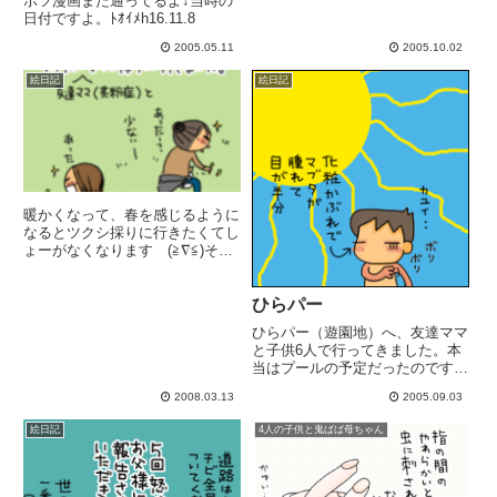
ボツ漫画まだ通ってるよ↓当時の
日付ですよ。ﾄｵｲﾒh16.11.8
2005.05.11
2005.10.02
絵日記
絵日記
暖かくなって、春を感じるように
なるとツクシ採りに行きたくてし
ょーがなくなります (≧∇≦)その
他の出来事はかま取りを友ママと
してたら思った以上に時間がかか
って子供帰宅時間そのまま晩御飯
ひらパー
も一緒に食べた
ひらパー（遊園地）へ、友達ママ
と子供6人で行ってきました。本
当はプールの予定だったのです
が、トビヒ疑いグループなので、
2008.03.13
2005.09.03
プールは無し。プールは物凄い人
出で、まさに”芋洗い”状態!!「プ
絵日記
4人の子供と鬼ばば母ちゃん
ール行かなくてよかったよーアハ
ハハ」軽く負け惜しみ。まだひ...