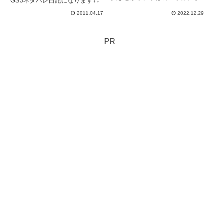
GS3ネタバレ日記になります↓↓
る。大掃除はしないけれど冬支度
はする。冬用の模様替え。昨年、
2011.04.17
2022.12.29
窓からの隙間風ブロックシートを
設置してみたら、これがなかなか
良かった。【2021冬】ニトム
PR
ズ...