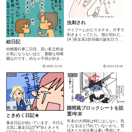
虫刺され
マイブームがピスタチオ。片手で
剥きまくってたら、指が切れた...
('A`)長女高1@16歳の誕生日でし
絵日記
た～おめでとう！！たくさんのお
友達にも祝福されて幸せそうでし
幼稚園行事二日目。高い私立料金
た日頃から友達を大事にし、頑張
が気にならないほど、素敵な幼稚
っている彼女が見えて嬉しかった
園なのです。めちゃ子供が好きな
です。ほんとすごい...
感じ。小学生になった上の子も行
2005.12.03
2013.10.09
きたがる行事。卒園しても先生好
きなのが凄い。お友達兄弟2人を
絵日記
絵日記
預かり、どうなる事かとヒヤヒヤ
しつつ2人組x3になり、それぞ...
隙間風ブロックシートを設
置/年末
ときめく日記★
年末の大掃除は特にはしない。気
暴走日記が続いています。今日も
になるほど汚れていないから。窓
元気に暴走日記(*'∀'*)bときメモ
拭きとか水仕事は暑い季節にす