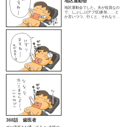
地区運動会
地区運動会でした。夫が役員なの
で、しぶしぶ(デブ症)参加.......と
か言いつつ、行くと、それなりに
楽しんでる自分(；・∀・)子供ら
は大喜びですよ。近所には面倒見
の良いお姉ちゃんとか多くて、つ
も遊んでもらってる4人。ありが
たい。ありがたい...
368話 歯医者