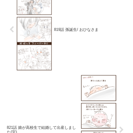
819話 孫誕生/ おひなさま
821話 娘が高校生で結婚して出産しまし
た(完)