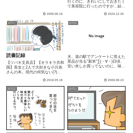
行くのに、きれいにしておきたく
て美容院に行ったのですが…結論
から言うと、髪の毛がブチブチ切
2009.06.16
2024.12.30
れ出しました。ﾋｲｲ😱生え際との
色の差が気になるので、1ヵ月半
絵日記
絵日記
から2ヶ月の短期間で何度も染め
たのが敗因😅じわじわとベリー...
読書記録
夫、道の駅でアンケートに答えた
景品が当る"新米"∑(・∀・)日頃、
【ツバキ文具店】【キラキラ共和
安い米しか買ってないのに、味を
国】長女と2人で大好きな小川糸
しめてめちゃ美味い米しか食べれ
さんの本。現代の何気ない(?)
なくなったらどうしよう(笑DSの
日々のお話なんだけれど、その中
カセット行方不明。家中大捜索
2019.05.18
2006.09.23
にある沢山の事が素敵に表現され
(掃除見つからない........一週間ゲ
ていて。身近にあるたくさんの幸
絵日記
絵日記
ーム禁止令発...
せ、角度を変えてみると見えてく
る景色。ハラハラドキドキする
場...