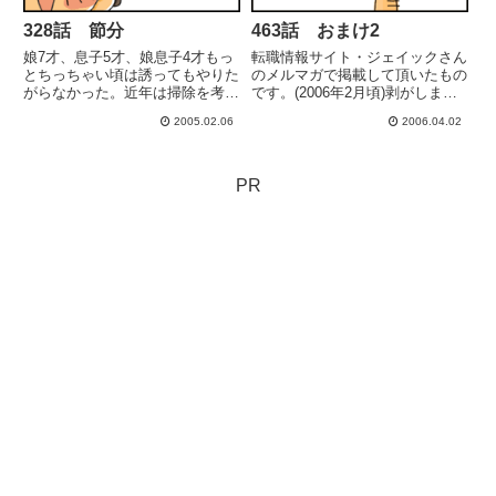
328話 節分
463話 おまけ2
娘7才、息子5才、娘息子4才もっ
転職情報サイト・ジェイックさん
とちっちゃい頃は誘ってもやりた
のメルマガで掲載して頂いたもの
がらなかった。近年は掃除を考え
です。(2006年2月頃)剥がしまし
るとアレなんで黙ってやり過ごし
た
2005.02.06
2006.04.02
てきた。来年は普通の豆買ってく
るよと心に誓う。
PR