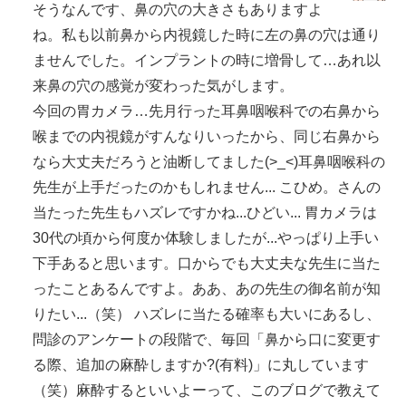
そうなんです、鼻の穴の大きさもありますよ
ね。私も以前鼻から内視鏡した時に左の鼻の穴は通り
ませんでした。インプラントの時に増骨して…あれ以
来鼻の穴の感覚が変わった気がします。
今回の胃カメラ…先月行った耳鼻咽喉科での右鼻から
喉までの内視鏡がすんなりいったから、同じ右鼻から
なら大丈夫だろうと油断してました(>_<)耳鼻咽喉科の
先生が上手だったのかもしれません... こひめ。さんの
当たった先生もハズレですかね...ひどい... 胃カメラは
30代の頃から何度か体験しましたが...やっぱり上手い
下手あると思います。口からでも大丈夫な先生に当た
ったことあるんですよ。ああ、あの先生の御名前が知
りたい...（笑） ハズレに当たる確率も大いにあるし、
問診のアンケートの段階で、毎回「鼻から口に変更す
る際、追加の麻酔しますか?(有料)」に丸しています
（笑）麻酔するといいよーって、このブログで教えて