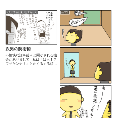
4人の子供と鬼ばば母ちゃん
絵日記
次男の防衛術
不愉快な話を延々と聞かされる機
会がありまして...私は『はぁ！？
フザケンナ！』とかぐるぐる頭を
めぐる中、次男中3がえらい事我
慢強いんですよね。「次男...あん
た、よぉあんなん我慢できんな
ぁ...」と言いましたところ私より
よっぽど大人ですわ