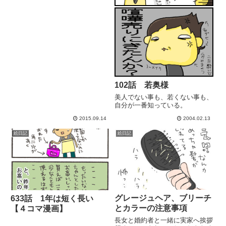
102話 若奥様
美人でない事も、若くない事も、
自分が一番知っている。
2015.09.14
2004.02.13
絵日記
絵日記
グレージュヘア、ブリーチ
633話 1年は短く長い
とカラーの注意事項
【４コマ漫画】
長女と婚約者と一緒に実家へ挨拶