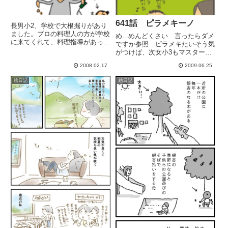
641話 ピラメキーノ
長男小2、学校で大根掘りがあり
ました。プロの料理人の方が学校
め...めんどくさい 言ったらダメ
に来てくれて、料理指導があった
ですか参照 ピラメキたいそう気
そうです。家でも作りたい!!
がつけば、次女小3もマスターし
と、熱烈コール材料と鍋を用意し
てましたｗ（2人でTVの前で踊っ
たら、後全部自分で作りました
2008.02.17
2009.06.25
てます ...なかなかうまい）今日
(大根と揚げの煮物( 次男次女小
は、次女次男が、それぞれの友達
絵日記
絵日記
1にも教えてあげたり、切るの...
を呼んで、家で遊んでいます。総
勢8名。 2階から(...