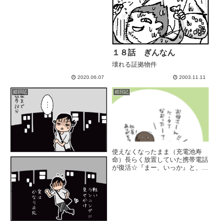
１８話 ぎんなん
壊れる証拠物件
2020.06.07
2003.11.11
絵日記
絵日記
使えなくなったまま（充電池寿
命）長らく放置していた携帯電話
が復活☆『まー、いっか』と、２
週間ほど放置してたのですが
（あかんがなυたまたま近所にタ
バコを買いに行った時にたまたま
携帯屋さんの社長にお会いしまし
て （無理やり押し付けてその日
のう...