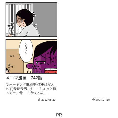
４コマ漫画 742話
ウォーキング継続中(体重は変わ
らず)長便長男小6 「ちょっと待
ってー」母 「 待てへん
わ！！！！！ 」 (;ﾟДﾟ)
2011.05.23
2007.07.15
PR