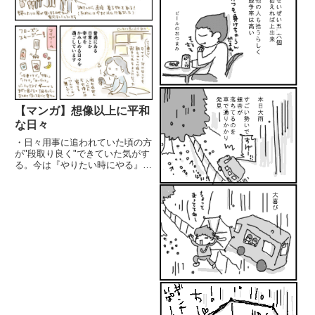
【マンガ】想像以上に平和
な日々
・日々用事に追われていた頃の方
が"段取り良く"できていた気がす
る。今は『やりたい時にやる』に
変更中。同じことをしていても楽
しんでやれるようになった。どち
らもあり。今の私はこっち。"自
律神経が整う"ってこういうこと
か!! 苦しかった時を過ごし...