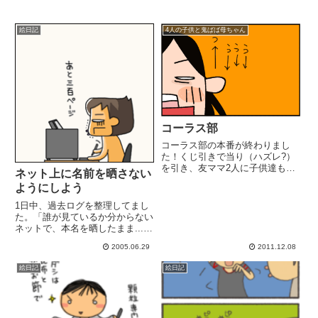
絵日記
4人の子供と鬼ばば母ちゃん
コーラス部
コーラス部の本番が終わりまし
た！くじ引きで当り（ハズレ?）
を引き、友ママ2人に子供達も巻
ネット上に名前を晒さない
き込んで。夏以降、月2の練習、
ようにしよう
本番直前にはもっと増えたり夜の
練習は子供達にも迷惑をかけまし
1日中、過去ログを整理してまし
たが（ごめんよ！ありがとね！）
た。「誰が見ているか分からない
本番、無事終了しました。打ち上
ネットで、本名を晒したまま....
げ...
ってのはどうかと」そうは以前か
2005.06.29
2011.12.08
ら考えてたのですが、手付かずの
状態だったのです（最近は気遣っ
絵日記
絵日記
てましたが自分の本名は伏せてる
のに、子供のはそのまま.....