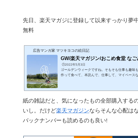
先日、楽天マガジに登録して以来すっかり夢中(*´∀
無料
広告マンガ家 マツキヨコの絵日記
GW/楽天マガジン/おこめ食堂 なご
🕒️2022年5月3日
ゴールデンウィークですね。そもそも仕事も趣味
作って食べて、本読んで、仕事して、マイペース
日経WOMANは気に入って年間購読。情報をイン
登録した【楽天マガジン】ヤッ..バイ!! 好きな
も読んでも終わらない!! 初...
紙の雑誌だと、気になったもの全部購入する
いし。だけど
楽天マガジン
ならそんな心配はな
バックナンバーも読めるのも良い!