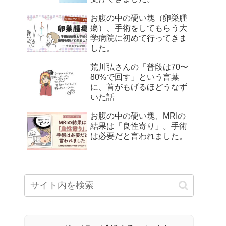
お腹の中の硬い塊（卵巣腫
瘍）、手術をしてもらう大
学病院に初めて行ってきま
した。
荒川弘さんの「普段は70〜
80%で回す」という言葉
に、首がもげるほどうなず
いた話
お腹の中の硬い塊、MRIの
結果は「良性寄り」。手術
は必要だと言われました。