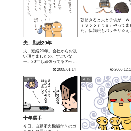
朝起きると夫と子供が「Ｗ
ｉＳｐｏｒｔｓ」やってま
た。似顔絵もバッチリ☆え
と、母だけ仲間に入れずに
ます(-∀-；)水泳教室のクリ
夫、勤続20年
マス会でした。子供ら大喜
夫、勤続20年。会社からお祝
び。よかったよかった。待
い頂きましたの。すごいな
時間1時間の間に友達ママと
ー。20年も頑張ってるのって
人でＤＳＬｉｔｅ（品薄）
凄い。そのうち半分の期間、
探...
2005.01.14
2006.12.
一緒に過ごしているんだと思
うと嬉しいようななんての
絵日記
絵日記
か、自分でも驚きやら気恥ず
かしいやら。お祝いの中から
夫にご馳走してもらったんで
すよ。...
十年選手
今日、自動消火機能付きのガ