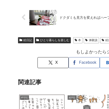
ドクダミも見方を変えればハー
絵日記
ひとり暮らしを楽しむ
本
体験談
絵
もしよかったら
X
Facebook
関連記事
絵日記
絵日記