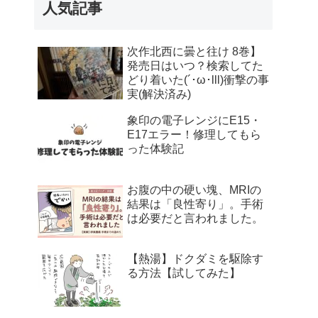
人気記事
次作北西に曇と往け 8巻】
発売日はいつ？検索してた
どり着いた(´･ω･lll)衝撃の事
実(解決済み)
象印の電子レンジにE15・
E17エラー！修理してもら
った体験記
お腹の中の硬い塊、MRIの
結果は「良性寄り」。手術
は必要だと言われました。
【熱湯】ドクダミを駆除す
る方法【試してみた】