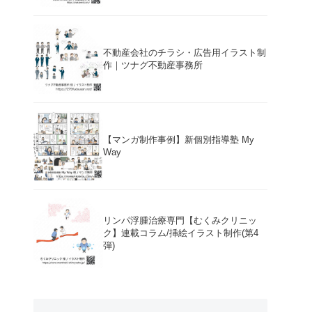
不動産会社のチラシ・広告用イラスト制
作｜ツナグ不動産事務所
【マンガ制作事例】新個別指導塾 My
Way
リンパ浮腫治療専門【むくみクリニッ
ク】連載コラム/挿絵イラスト制作(第4
弾)