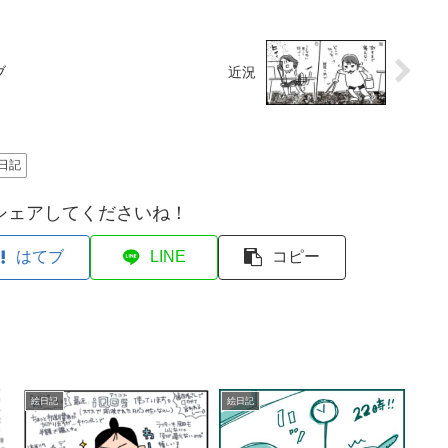
ブ
近況
日記
シェアしてくださいね！
はてブ
LINE
コピー
絵日記
絵日記