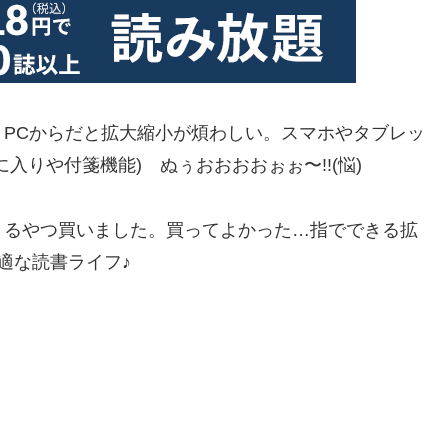
PCからだと拡大縮小が煩わしい。スマホやタブレッ
入りや付箋機能) ぬぅおおおおぉぉ〜!!(悩)
にもできるやつ買いました。買ってよかった…指でできる拡
適な読書ライフ♪