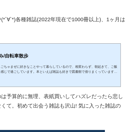
`*)各種雑誌(2022年現在で1000冊以上)、1ヶ月は
み/自転車散歩
もごちゃまぜに好きなことやって暮らしているので、相変わらず、朝起きて、ご飯
な感じで過ごしています。本といえば雑誌も好きで図書館で借りまくっています。
プットにTVやインターネットもいいけれど、雑誌はまた違った楽しさがある。先日
雑誌はもちろん、知らなかった面白い雑誌も発見! バックナンバーも読めるし。読んで
のは予算的に無理、表紙買いしてハズレだったら悲し
くて。初めて出会う雑誌も沢山! 気に入った雑誌の