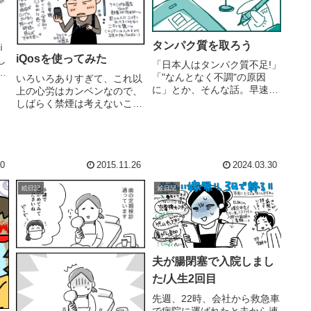
タンパク質を取ろう
ｉ
iQosを使ってみた
し
「日本人はタンパク質不足!」
ー
「"なんとなく不調"の原因
いろいろありすぎて、これ以
い
に」とか、そんな話。早速、
上の心労はカンベンなので、
ス
1日の摂取量を調べながら、
しばらく禁煙は考えないこと
肉とか魚とかプロテインバー
にしました。で、新しいモノ
ち
とか買ってきて食べてみた。
に手を出してみました(・
2
「タンパク質をちゃんと取れ
∀・)吸わずに済むなら、それ
ていると、変な食欲がわかな
に越した事はないと思いま
くなる」 → (・・・ほ
す。やっぱり体には良くな
10
2015.11.26
2024.03.30
んと...
い。けど止めれない...。
絵日記
絵日記
夫が腸閉塞で入院しまし
た/人生2回目
先週、22時、会社から救急車
で病院に運ばれたと夫から連