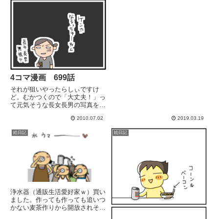
4コマ漫画 699話
それが狙いやったらしぃですけ
ど。むかつくので「大丈夫！」っ
て元気そうな長女長男の写真をメ
ールに添付しました。けどきっと
2010.07.02
2019.03.19
根に持つと思うよ。-------------------
---------------------------------...
絵日記
絵日記
浄水器（通販生活愛好家ｗ）買い
ました。作っても作っても追いつ
かない麦茶作りから開放されそう
です（*´∀｀）