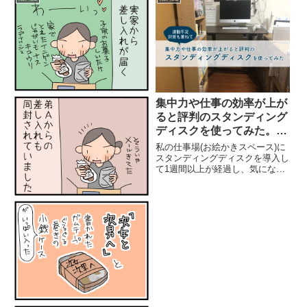
に置くよ〜！間違っても頭側に置
いてはいけないwwwマッ...
集中力や仕事の効率が上が
ると評判のスタンディング
ディスクを使ってみた。効
果は
私の仕事場(お絵かきスペース)に
スタンディングディスクを導入し
て1週間以上が経過し、気になっ
ていた下っ腹が少し凹んできた
り、運動不足の罪悪感が減ったり
と(笑)、良い感じなので紹介しま
す。スタンディングディスクを買
ってから1週間以前のパートの...