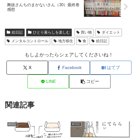
舞妓さんちのまかないさん（30）最終巻
感想
絵日記
ひとり暮らしを楽しむ
買い物
ダイエット
メンタルコントロール
地方移住
食
絵日記
もしよかったらシェアしてくださいね！
X
Facebook
はてブ
LINE
コピー
関連記事
絵日記
絵日記