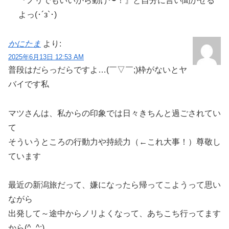
『ノリでもいいから動け〜！』と自分に言い聞かせる
よっ(･´з`･)
かにたま
より:
2025年6月13日 12:53 AM
普段はだらっだらですよ…(￣▽￣;)枠がないとヤ
バイです私
マツさんは、私からの印象では日々きちんと過ごされてい
て
そういうところの行動力や持続力（←これ大事！）尊敬し
ています
最近の新潟旅だって、嫌になったら帰ってこようって思い
ながら
出発して～途中からノリよくなって、あちこち行ってます
から(^_^;)