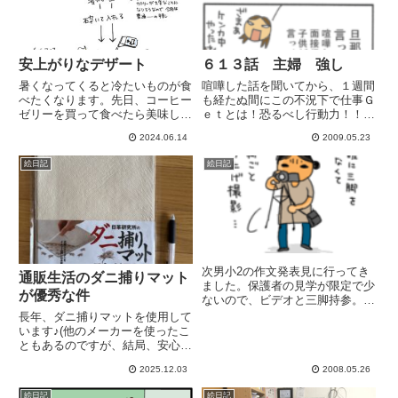
安上がりなデザート
６１３話 主婦 強し
暑くなってくると冷たいものが食
喧嘩した話を聞いてから、１週間
べたくなります。先日、コーヒー
も経たぬ間にこの不況下で仕事Ｇ
ゼリーを買って食べたら美味しく
ｅｔとは！恐るべし行動力！！旦
て気に入った〜！ただ1日1個は
那様見てますか見てたらごめんな
2024.06.14
2009.05.23
(予算的にも)食べ過ぎなのと、市
さい。ネタにしました。お宅の奥
販品て甘すぎて ちょっとしんど
様、最強です。
絵日記
絵日記
い。パッケージの裏を見て 添加
物いろいろ入ってるなぁと思う...
次男小2の作文発表見に行ってき
通販生活のダニ捕りマット
ました。保護者の見学が限定で少
が優秀な件
ないので、ビデオと三脚持参。頑
張ってました。作文読んで、最後
長年、ダニ捕りマットを使用して
に礼。可愛かったー♪ 嬉しかっ
います♪(他のメーカーを使ったこ
たです（*´∀｀） 親ﾊﾞｶその後、
ともあるのですが、結局、安心面
一緒に見に行ってくれた友達ママ
から通販生活に戻ってきまし
2025.12.03
2008.05.26
と車でウロウロ買い物行っ...
た。)大きさはA4。ボールペンを
比較に置いてみました(*^^*)足元
絵日記
絵日記