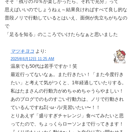
そそ「残りの70％が楽しかったら、それで充分」って
思えばいいのでしょうねぇ～結果良ければすべて良し的な
普段ノリで行動しているとはいえ、面倒が先立ちがちなの
で
「足るを知る」のこころでいけたらなぁと思いました
マツキヨコ
より:
2025年6月12日 11:25 AM
温泉でも50代は若手ですか！笑
最近行ってないなぁ。また行きたい！「また今度行き
たい」と考えて気がつくと、1年経過していたりする。
私はたまさんの行動力がめちゃめちゃうらやましい！
あのブログでのものすごい行動力は、ノリで行動され
ているんですねΣ(･ω･ﾉ)ﾉ見習いたい〜！！
とりあえず「盛りすぎチャレンジ」食べてみたいと思
ってたので、ちょっくらローソンまで行ってきます！