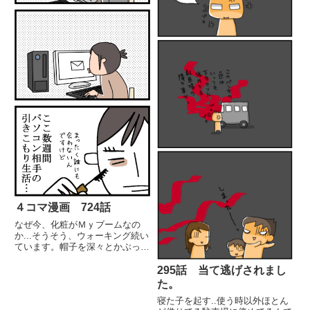
４コマ漫画 724話
なぜ今、化粧がＭｙブームなの
か...そうそう、ウォーキング続い
ています。帽子を深々とかぶって
いるので、化粧意味なし！体重減
りません。停滞期どころか1㌔増
295話 当て逃げされまし
です寝る直前のゲームｘビールｘ
た。
おつまみのコンボが敗因の気がし
寝た子を起す..使う時以外ほとん
てなりませんが止めれないし、...