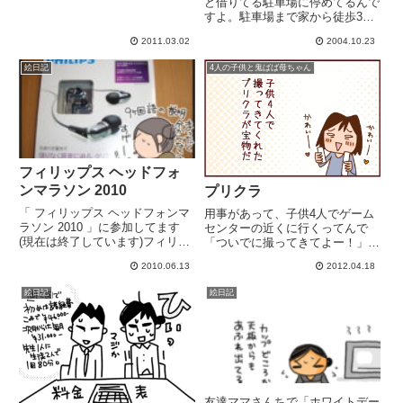
ど借りてる駐車場に停めてるんで
すよ。駐車場まで家から徒歩3分
☆そして隣に停めてる車は妻より
2011.03.02
2004.10.23
駐車下手。イの一番に疑われてま
した＜夫に
絵日記
4人の子供と鬼ばば母ちゃん
フィリップス ヘッドフォ
ンマラソン 2010
プリクラ
「 フィリップス ヘッドフォンマ
用事があって、子供4人でゲーム
ラソン 2010 」に参加してます
センターの近くに行くってんで
(現在は終了しています)フィリッ
「ついでに撮ってきてよー！」っ
プスさんから 提供された ヘッド
て頼みました(*'∀'*)v最近のプリク
2010.06.13
2012.04.18
フォンをレビューする "ヘッドフ
ラって「可愛く見せる」加工がす
ォンマラソン"----------------------------
ごいのね加工技術がすごすぎて、
絵日記
絵日記
----...
男子も女子に見えるwwwwwいま
どきのプリクラ！加工...
友達ママさんちで「ホワイトデー