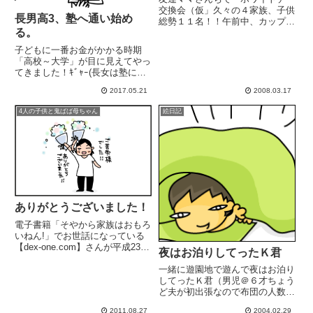
交換会（仮」久々の４家族、子供
長男高3、塾へ通い始め
総勢１１名！！午前中、カップケ
る。
ーキ作りまた溢れさせた...たまー
にしか作らないので、いつまでた
子どもに一番お金がかかる時期
っても上達しないお菓子作り( ；
「高校～大学」が目に見えてやっ
д；)その他の出来事子供布団衣替
てきました！ｷﾞｬｰ(長女は塾に行
え第２弾 （1度に全部...
かなかったので、まだマシな方だ
2017.05.21
2008.03.17
とは思いますが...。)塾は行かせ
る気はなかったんですよね。「勉
4人の子供と鬼ばば母ちゃん
絵日記
強したけりゃ自力で出来る！」
と。ネットもあるし。参考書...
ありがとうございました！
電子書籍「そやから家族はおもろ
いねん!」でお世話になっている
【dex-one.com】さんが平成23年
夜はお泊りしてったＫ君
9月10日（土）をもってサイト閉
鎖される事になりました。白澤さ
一緒に遊園地で遊んで夜はお泊り
ん、ありがとうございました！漫
してったＫ君（男児＠６才ちょう
画や絵のお仕事を頂くようになっ
ど夫が初出張なので布団の人数ピ
て、2度ほど踏み...
ッタリ。寝る前に散々言い聞かせ
2011.08.27
2004.02.29